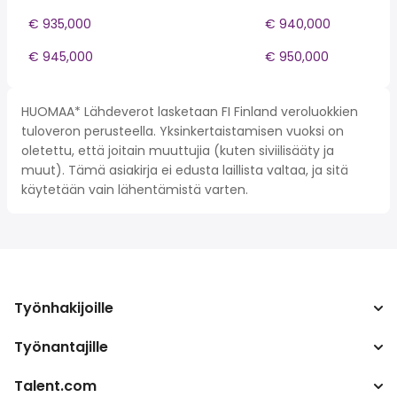
€ 935,000
€ 940,000
€ 945,000
€ 950,000
HUOMAA* Lähdeverot lasketaan FI Finland veroluokkien
tuloveron perusteella. Yksinkertaistamisen vuoksi on
oletettu, että joitain muuttujia (kuten siviilisääty ja
muut). Tämä asiakirja ei edusta laillista valtaa, ja sitä
käytetään vain lähentämistä varten.
Työnhakijoille
Työnantajille
Hae työpaikkoja
Verolaskuri
Talent.com
Yritys