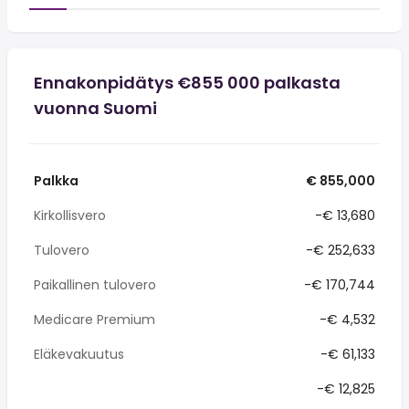
Ennakonpidätys €855 000 palkasta
vuonna Suomi
Palkka
€ 855,000
Kirkollisvero
-€ 13,680
Tulovero
-€ 252,633
Paikallinen tulovero
-€ 170,744
Medicare Premium
-€ 4,532
Eläkevakuutus
-€ 61,133
-€ 12,825