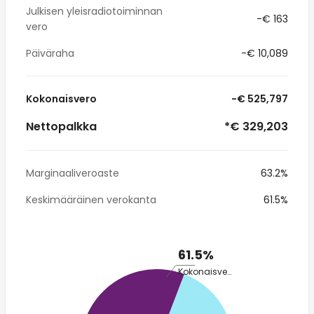
Julkisen yleisradiotoiminnan
-€ 163
vero
Päiväraha
-€ 10,089
Kokonaisvero
-€ 525,797
Nettopalkka
*€ 329,203
Marginaaliveroaste
63.2%
Keskimääräinen verokanta
61.5%
61.5%
Kokonaisvero