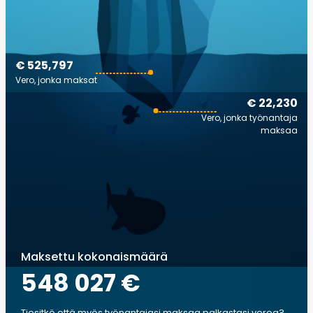
€ 525,797
Vero, jonka maksat
€ 22,230
Vero, jonka työnantaja
maksaa
Maksettu kokonaismäärä
548 027 €
Tiesitkö että myös työnantajasi maksaa palkastasi veroa?