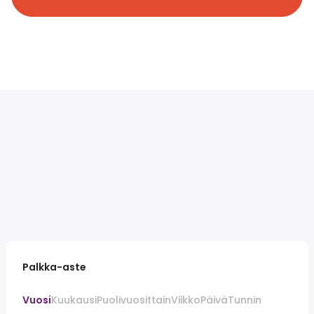
Palkka-aste
Vuosi
Kuukausi
Puolivuosittain
Viikko
Päivä
Tunnin