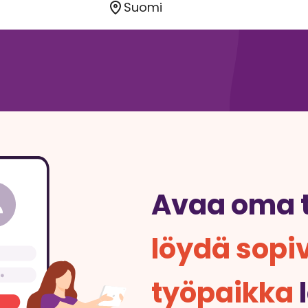
Avaa oma ti
löydä sopi
työpaikka