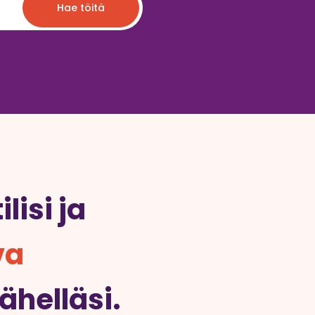
Hae töitä
lisi ja
va
lähelläsi.