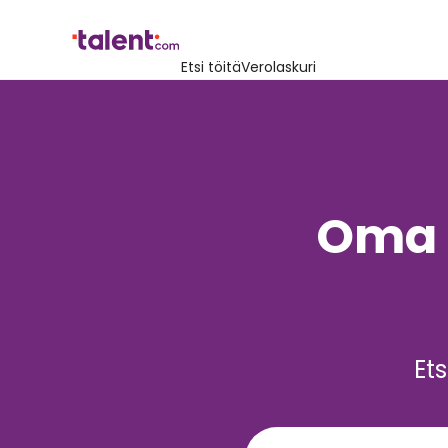
Etsi töitä
Verolaskuri
Oma
Ets