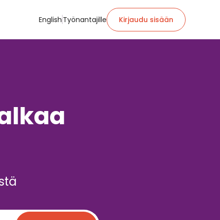
English
Työnantajille
Kirjaudu sisään
alkaa
stä