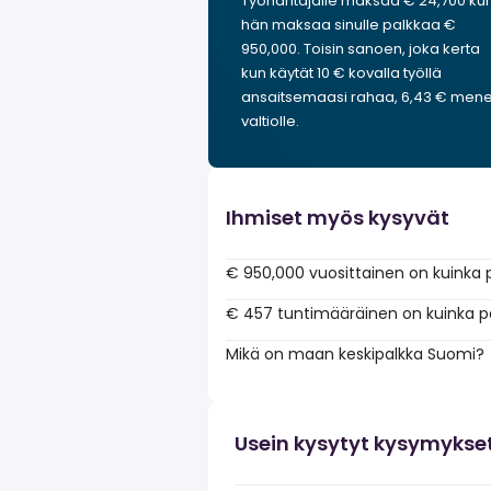
Työnantajalle maksaa € 24,700 ku
hän maksaa sinulle palkkaa €
950,000. Toisin sanoen, joka kerta
kun käytät 10 € kovalla työllä
ansaitsemaasi rahaa, 6,43 € men
valtiolle.
Ihmiset myös kysyvät
€ 950,000 vuosittainen on kuinka 
€ 457 tuntimääräinen on kuinka p
Mikä on maan keskipalkka Suomi?
Usein kysytyt kysymykse