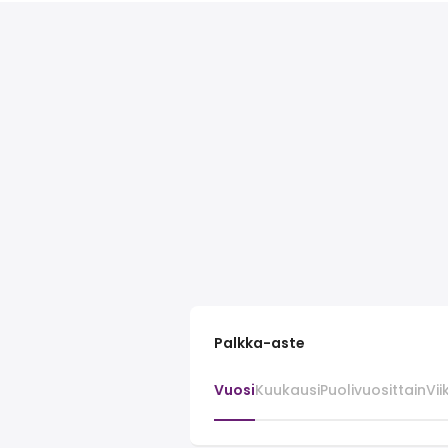
Palkka-aste
Vuosi
Kuukausi
Puolivuosittain
Vii