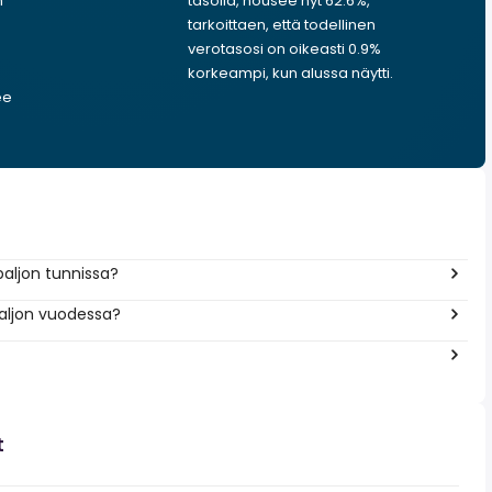
n
tasolla, nousee nyt 62.6%,
tarkoittaen, että todellinen
verotasosi on oikeasti 0.9%
korkeampi, kun alussa näytti.
ee
paljon tunnissa?
aljon vuodessa?
t