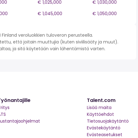
,000
€ 1,025,000
€ 1,030,000
,000
€ 1,045,000
€ 1,050,000
Finland veroluokkien tuloveron perusteella.
ettu, että joitain muuttujia (kuten siviilisääty ja muut).
 valtaa, ja sitä käytetään vain lähentämistä varten.
Työnantajille
Talent.com
ritys
Lisää maita
ATS
Käyttöehdot
kustantajaohjelmat
Tietosuojakäytäntö
Evästekäytäntö
Evästeasetukset