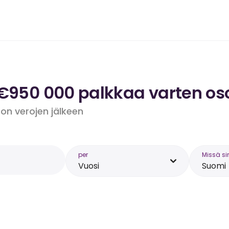
 €950 000 palkkaa varten os
 on verojen jälkeen
per
Missä si
Vuosi
Suomi