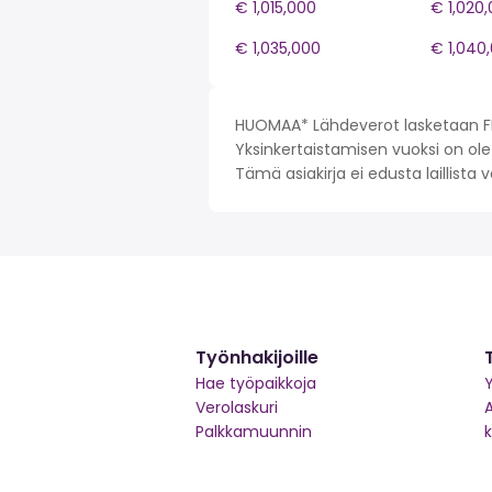
€ 1,015,000
€ 1,020
€ 1,035,000
€ 1,040
HUOMAA* Lähdeverot lasketaan FI 
Yksinkertaistamisen vuoksi on olet
Tämä asiakirja ei edusta laillista
Työnhakijoille
Hae työpaikkoja
Y
Verolaskuri
Palkkamuunnin