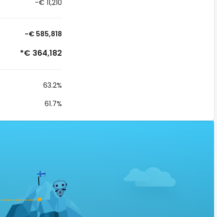
-€ 11,210
-€ 585,818
*€ 364,182
63.2%
61.7%