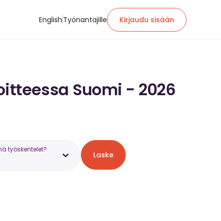
English
Työnantajille
Kirjaudu sisään
oitteessa Suomi - 2026
nä työskentelet?
Laske