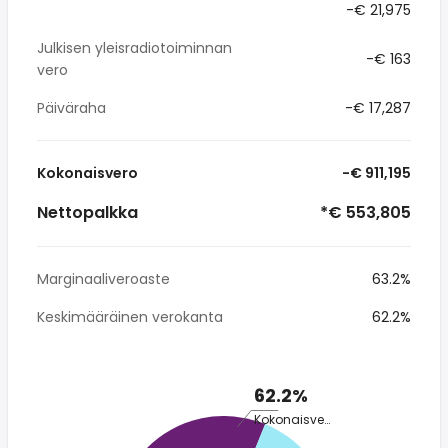
-€ 21,975
Julkisen yleisradiotoiminnan
-€ 163
vero
Päiväraha
-€ 17,287
Kokonaisvero
-€ 911,195
Nettopalkka
*€ 553,805
Marginaaliveroaste
63.2%
Keskimääräinen verokanta
62.2%
62.2%
Kokonaisvero