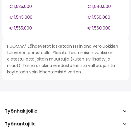
€ 1,535,000
€ 1,540,000
€ 1,545,000
€ 1,550,000
€ 1,555,000
€ 1,560,000
HUOMAA* Lähdeverot lasketaan FI Finland veroluokkien
tuloveron perusteella. Yksinkertaistamisen vuoksi on
oletettu, että joitain muuttujia (kuten siviilisääty ja
muut). Tämä asiakirja ei edusta laillista valtaa, ja sitä
käytetään vain lähentämistä varten.
Työnhakijoille
Työnantajille
Hae työpaikkoja