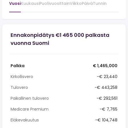
Vuosi
Kuukausi
Puolivuosittain
Viikko
Päivä
Tunnin
Ennakonpidätys €1 465 000 palkasta
vuonna Suomi
Palkka
€ 1,465,000
Kirkollisvero
-€ 23,440
Tulovero
-€ 443,258
Paikallinen tulovero
-€ 292,561
Medicare Premium
-€ 7,765
Eläkevakuutus
-€ 104,748