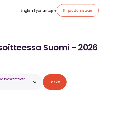
English
Työnantajille
Kirjaudu sisään
soitteessa Suomi - 2026
nä työskentelet?
Laske