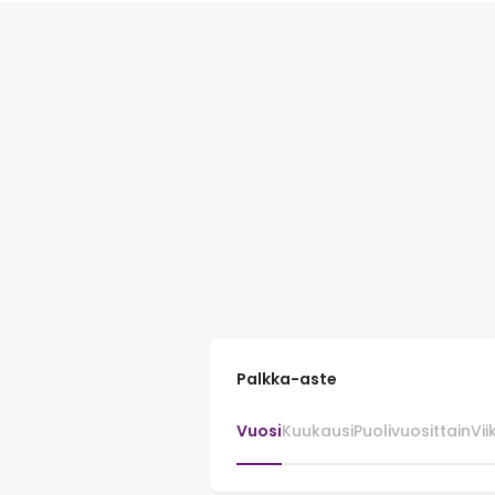
Palkka-aste
Vuosi
Kuukausi
Puolivuosittain
Vii