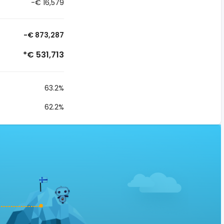
-€ 16,579
-€ 873,287
*€ 531,713
63.2%
62.2%