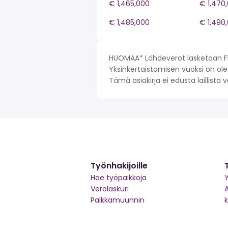
€ 1,465,000
€ 1,470
€ 1,485,000
€ 1,490
HUOMAA* Lähdeverot lasketaan FI 
Yksinkertaistamisen vuoksi on olet
Tämä asiakirja ei edusta laillista
Työnhakijoille
Hae työpaikkoja
Y
Verolaskuri
Palkkamuunnin