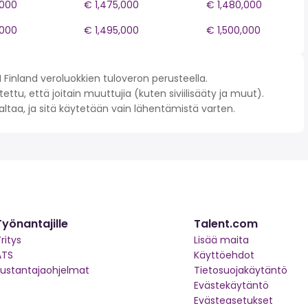
,000
€ 1,475,000
€ 1,480,000
,000
€ 1,495,000
€ 1,500,000
Finland veroluokkien tuloveron perusteella.
ettu, että joitain muuttujia (kuten siviilisääty ja muut).
 valtaa, ja sitä käytetään vain lähentämistä varten.
Työnantajille
Talent.com
ritys
Lisää maita
ATS
Käyttöehdot
kustantajaohjelmat
Tietosuojakäytäntö
Evästekäytäntö
Evästeasetukset