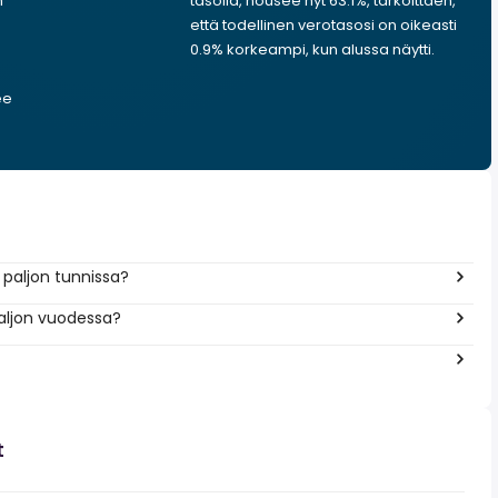
n
tasolla, nousee nyt 63.1%, tarkoittaen,
että todellinen verotasosi on oikeasti
0.9% korkeampi, kun alussa näytti.
ee
 paljon tunnissa?
aljon vuodessa?
t