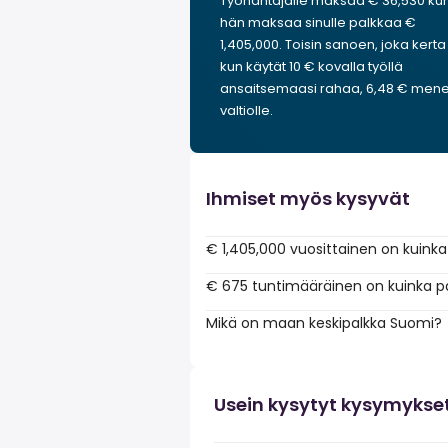
Työnantajalle maksaa € 36,530 ku
hän maksaa sinulle palkkaa €
1,405,000. Toisin sanoen, joka kerta
kun käytät 10 € kovalla työllä
ansaitsemaasi rahaa, 6,48 € men
valtiolle.
Ihmiset myös kysyvät
€ 1,405,000 vuosittainen on kuinka
€ 675 tuntimääräinen on kuinka p
Mikä on maan keskipalkka Suomi?
Usein kysytyt kysymykse