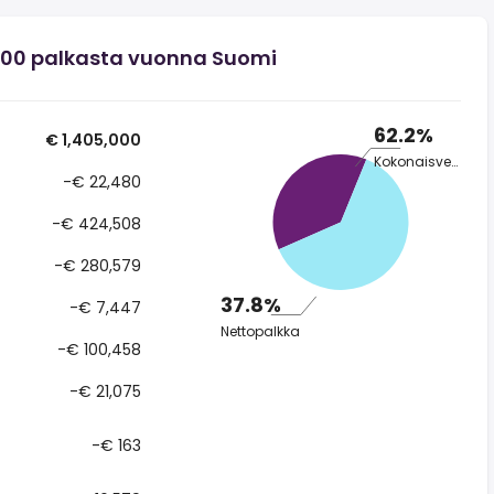
000 palkasta vuonna Suomi
62.2%
€ 1,405,000
Kokonaisvero
-€ 22,480
-€ 424,508
-€ 280,579
37.8%
-€ 7,447
Nettopalkka
-€ 100,458
-€ 21,075
-€ 163