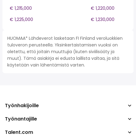
€ 1,215,000
€ 1,220,000
€ 1,225,000
€ 1,230,000
HUOMAA* Lähdeverot lasketaan FI Finland veroluokkien
tuloveron perusteella. Yksinkertaistamisen vuoksi on
oletettu, että joitain muuttujia (kuten siviilisääty ja
muut). Tämä asiakirja ei edusta laillista valtaa, ja sitä
käytetään vain lähentämistä varten.
Työnhakijoille
Työnantajille
Hae työpaikkoja
Verolaskuri
Talent.com
Yritys