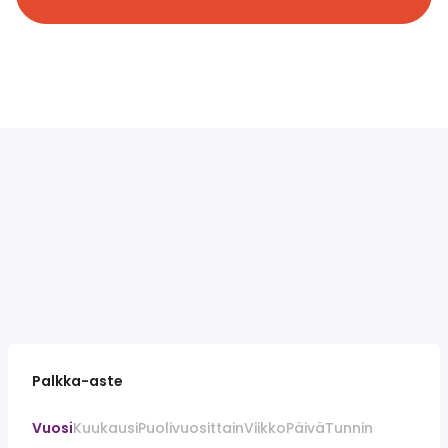
Palkka-aste
Vuosi
Kuukausi
Puolivuosittain
Viikko
Päivä
Tunnin