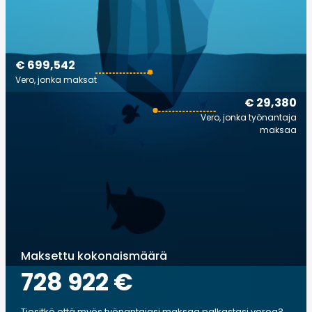
€ 699,542
Vero, jonka maksat
€ 29,380
Vero, jonka työnantaja
maksaa
Maksettu kokonaismäärä
728 922 €
Tiesitkö että myös työnantajasi maksaa palkastasi veroa?