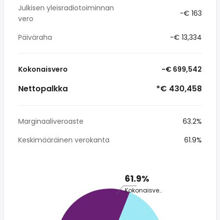
Julkisen yleisradiotoiminnan
-€ 163
vero
Päiväraha
-€ 13,334
Kokonaisvero
-€ 699,542
Nettopalkka
*€ 430,458
Marginaaliveroaste
63.2%
Keskimääräinen verokanta
61.9%
61.9%
Kokonaisvero