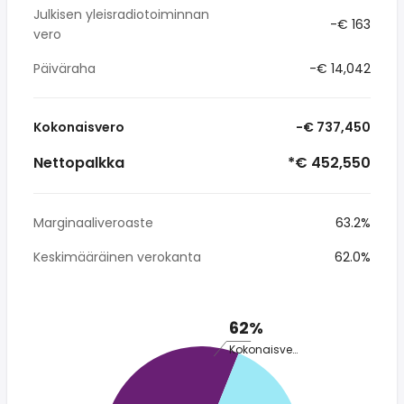
Julkisen yleisradiotoiminnan
-€ 163
vero
Päiväraha
-€ 14,042
Kokonaisvero
-€ 737,450
Nettopalkka
*€ 452,550
Marginaaliveroaste
63.2%
Keskimääräinen verokanta
62.0%
62%
Kokonaisvero