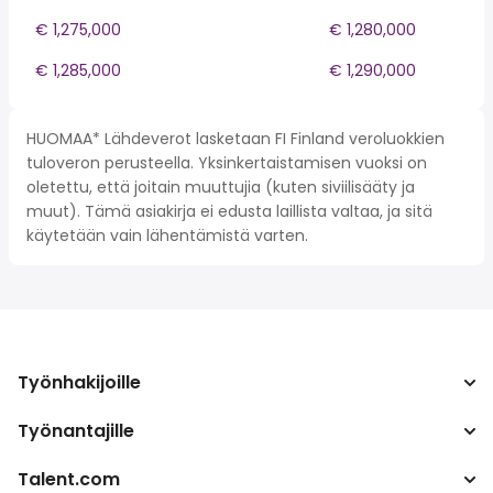
€ 1,275,000
€ 1,280,000
€ 1,285,000
€ 1,290,000
HUOMAA* Lähdeverot lasketaan FI Finland veroluokkien
tuloveron perusteella. Yksinkertaistamisen vuoksi on
oletettu, että joitain muuttujia (kuten siviilisääty ja
muut). Tämä asiakirja ei edusta laillista valtaa, ja sitä
käytetään vain lähentämistä varten.
Työnhakijoille
Työnantajille
Hae työpaikkoja
Verolaskuri
Talent.com
Yritys