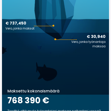
€ 737,450
Vero, jonka maksat
€ 30,940
Vero, jonka työnantaja
maksaa
Maksettu kokonaismäärä
768 390 €
Tiesitkö että myös työnantajasi maksaa palkastasi veroa?