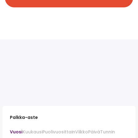
Palkka-aste
Vuosi
Kuukausi
Puolivuosittain
Viikko
Päivä
Tunnin