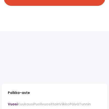
Palkka-aste
Vuosi
Kuukausi
Puolivuosittain
Viikko
Päivä
Tunnin