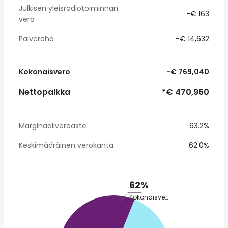
Julkisen yleisradiotoiminnan
-€ 163
vero
Päiväraha
-€ 14,632
Kokonaisvero
-€ 769,040
Nettopalkka
*€ 470,960
Marginaaliveroaste
63.2%
Keskimääräinen verokanta
62.0%
62%
Kokonaisvero