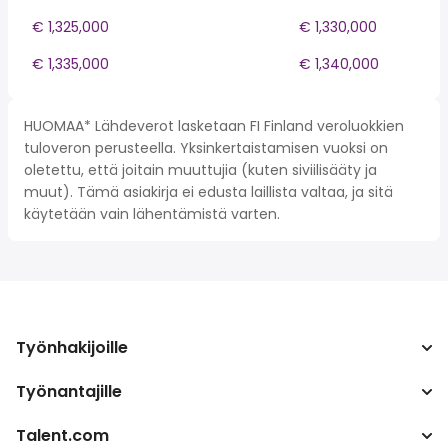
€ 1,325,000
€ 1,330,000
€ 1,335,000
€ 1,340,000
HUOMAA* Lähdeverot lasketaan FI Finland veroluokkien
tuloveron perusteella. Yksinkertaistamisen vuoksi on
oletettu, että joitain muuttujia (kuten siviilisääty ja
muut). Tämä asiakirja ei edusta laillista valtaa, ja sitä
käytetään vain lähentämistä varten.
Työnhakijoille
Työnantajille
Hae työpaikkoja
Verolaskuri
Talent.com
Yritys