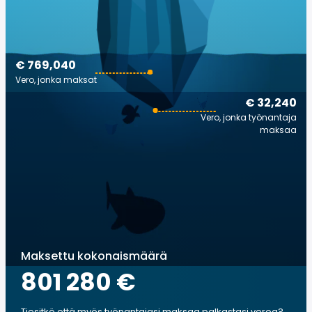
€ 769,040
Vero, jonka maksat
€ 32,240
Vero, jonka työnantaja
maksaa
Maksettu kokonaismäärä
801 280 €
Tiesitkö että myös työnantajasi maksaa palkastasi veroa?