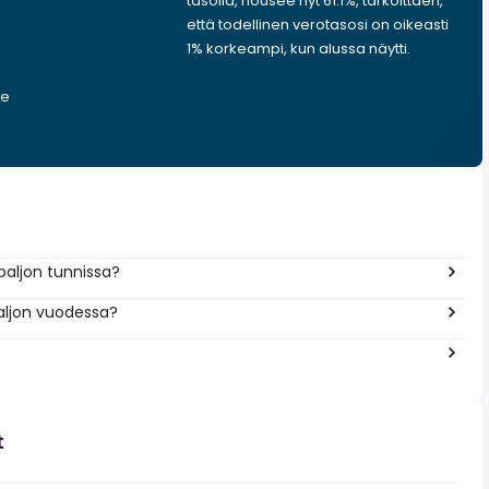
tasolla, nousee nyt 61.1%, tarkoittaen,
että todellinen verotasosi on oikeasti
1% korkeampi, kun alussa näytti.
ee
paljon tunnissa?
aljon vuodessa?
t