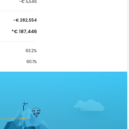
-€ 5,546
-€ 282,554
*€ 187,446
63.2%
60.1%