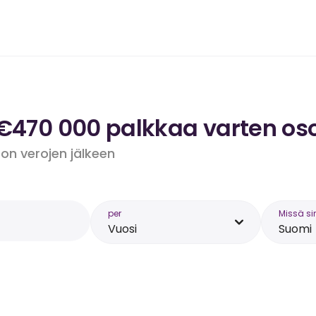
 €470 000 palkkaa varten os
 on verojen jälkeen
per
Missä si
Vuosi
Suomi