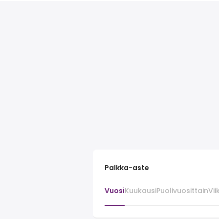
Palkka-aste
Vuosi
Kuukausi
Puolivuosittain
Vii