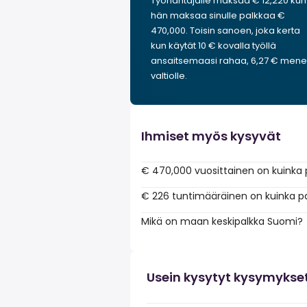
Työnantajalle maksaa € 12,220 kun
hän maksaa sinulle palkkaa €
470,000. Toisin sanoen, joka kerta
kun käytät 10 € kovalla työllä
ansaitsemaasi rahaa, 6,27 € men
valtiolle.
Ihmiset myös kysyvät
€ 470,000 vuosittainen on kuinka 
€ 226 tuntimääräinen on kuinka p
Mikä on maan keskipalkka Suomi?
Usein kysytyt kysymykse