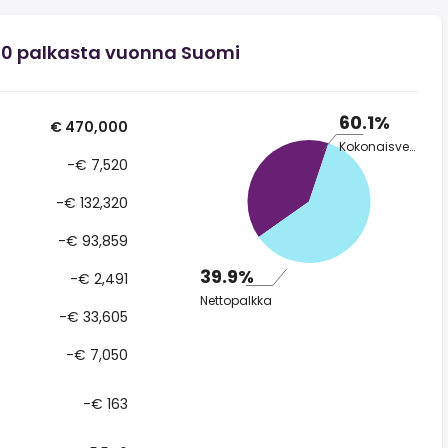
0 palkasta vuonna Suomi
60.1%
€ 470,000
Kokonaisvero
-€ 7,520
-€ 132,320
-€ 93,859
39.9%
-€ 2,491
Nettopalkka
-€ 33,605
-€ 7,050
-€ 163