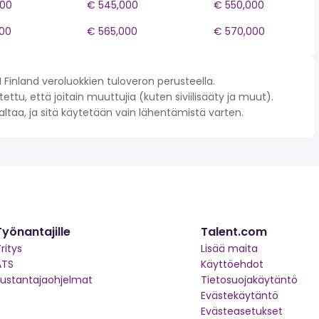
000
€ 545,000
€ 550,000
00
€ 565,000
€ 570,000
Finland veroluokkien tuloveron perusteella.
ettu, että joitain muuttujia (kuten siviilisääty ja muut).
 valtaa, ja sitä käytetään vain lähentämistä varten.
Työnantajille
Talent.com
ritys
Lisää maita
ATS
Käyttöehdot
kustantajaohjelmat
Tietosuojakäytäntö
Evästekäytäntö
Evästeasetukset