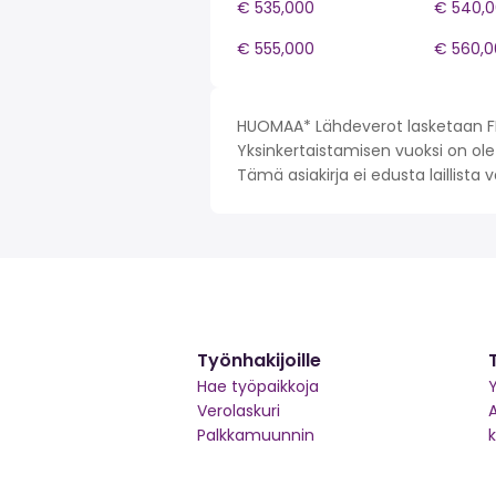
€ 535,000
€ 540,
€ 555,000
€ 560,0
HUOMAA* Lähdeverot lasketaan FI 
Yksinkertaistamisen vuoksi on olet
Tämä asiakirja ei edusta laillista
Työnhakijoille
Hae työpaikkoja
Y
Verolaskuri
Palkkamuunnin