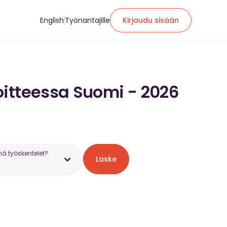
English
Työnantajille
Kirjaudu sisään
oitteessa Suomi - 2026
nä työskentelet?
Laske