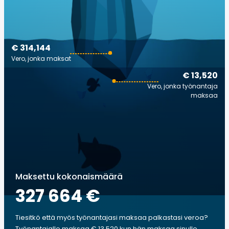
€ 314,144
Vero, jonka maksat
€ 13,520
Vero, jonka työnantaja
maksaa
Maksettu kokonaismäärä
327 664 €
Tiesitkö että myös työnantajasi maksaa palkastasi veroa?
Työnantajalle maksaa € 13,520 kun hän maksaa sinulle