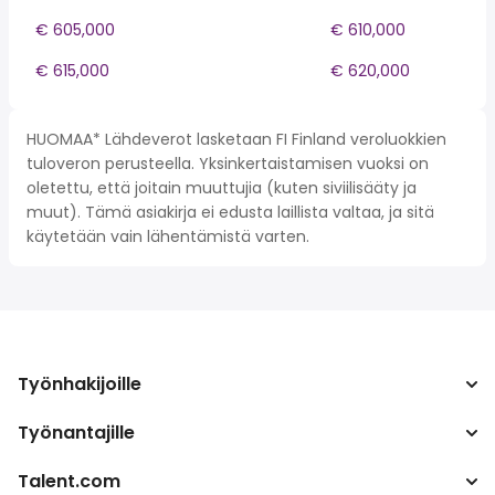
€ 605,000
€ 610,000
€ 615,000
€ 620,000
HUOMAA* Lähdeverot lasketaan FI Finland veroluokkien
tuloveron perusteella. Yksinkertaistamisen vuoksi on
oletettu, että joitain muuttujia (kuten siviilisääty ja
muut). Tämä asiakirja ei edusta laillista valtaa, ja sitä
käytetään vain lähentämistä varten.
Työnhakijoille
Työnantajille
Hae työpaikkoja
Verolaskuri
Talent.com
Yritys