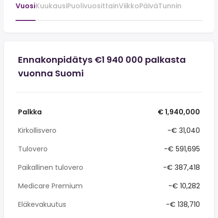
Vuosi
Kuukausi
Puolivuosittain
Viikko
Päivä
Tunnin
Ennakonpidätys €1 940 000 palkasta
vuonna Suomi
Palkka
€ 1,940,000
Kirkollisvero
-€ 31,040
Tulovero
-€ 591,695
Paikallinen tulovero
-€ 387,418
Medicare Premium
-€ 10,282
Eläkevakuutus
-€ 138,710