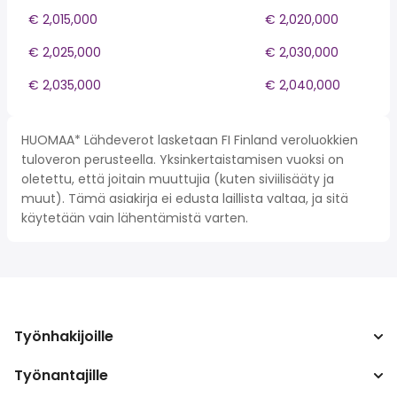
€ 2,015,000
€ 2,020,000
€ 2,025,000
€ 2,030,000
€ 2,035,000
€ 2,040,000
HUOMAA* Lähdeverot lasketaan FI Finland veroluokkien
tuloveron perusteella. Yksinkertaistamisen vuoksi on
oletettu, että joitain muuttujia (kuten siviilisääty ja
muut). Tämä asiakirja ei edusta laillista valtaa, ja sitä
käytetään vain lähentämistä varten.
Työnhakijoille
Työnantajille
Hae työpaikkoja