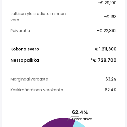
-€ 29,100
Julkisen yleisradiotoiminnan
-€ 163
vero
Päiväraha
-€ 22,892
Kokonaisvero
-€ 1,211,300
Nettopalkka
*€ 728,700
Marginaaliveroaste
63.2%
Keskimääräinen verokanta
62.4%
62.4%
Kokonaisvero