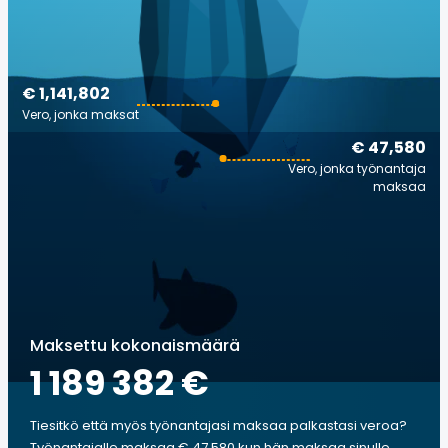
€ 1,141,802
Vero, jonka maksat
€ 47,580
Vero, jonka työnantaja
maksaa
Maksettu kokonaismäärä
1 189 382 €
Tiesitkö että myös työnantajasi maksaa palkastasi veroa?
Työnantajalle maksaa € 47,580 kun hän maksaa sinulle