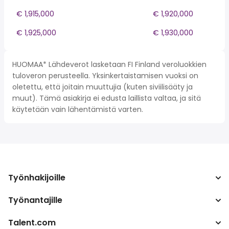
€ 1,915,000
€ 1,920,000
€ 1,925,000
€ 1,930,000
HUOMAA* Lähdeverot lasketaan FI Finland veroluokkien
tuloveron perusteella. Yksinkertaistamisen vuoksi on
oletettu, että joitain muuttujia (kuten siviilisääty ja
muut). Tämä asiakirja ei edusta laillista valtaa, ja sitä
käytetään vain lähentämistä varten.
Työnhakijoille
Työnantajille
Hae työpaikkoja
Verolaskuri
Talent.com
Yritys