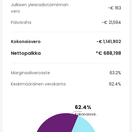
Julkisen yleisradiotoiminnan
-€ 163
vero
Päiväraha
-€ 21,594
Kokonaisvero
-€ 1,141,802
Nettopalkka
*€ 688,198
Marginaaliveroaste
63.2%
Keskimääräinen verokanta
62.4%
62.4%
Kokonaisvero