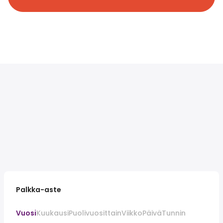
Palkka-aste
Vuosi
Kuukausi
Puolivuosittain
Viikko
Päivä
Tunnin