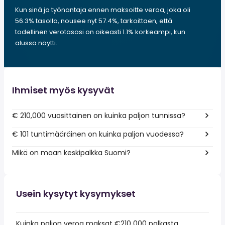
Kun sinä ja työnantaja ennen maksoitte veroa, joka oli
56.3% tasolla, nousee nyt 57.4%, tarkoittaen, että
todellinen verotasosi on oikeasti 1.1% korkeampi, kun
alussa näytti.
Ihmiset myös kysyvät
€ 210,000 vuosittainen on kuinka paljon tunnissa?
€ 101 tuntimääräinen on kuinka paljon vuodessa?
Mikä on maan keskipalkka Suomi?
Usein kysytyt kysymykset
Kuinka paljon veroa maksat €210 000 palkasta