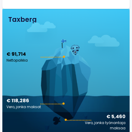
Taxberg
€ 91,714
Nettopalkka
€ 118,286
Vero, jonka maksat
€ 5,460
Vero, jonka työnantaja
maksaa