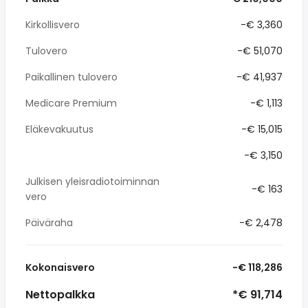
Kirkollisvero
-€ 3,360
Tulovero
-€ 51,070
Paikallinen tulovero
-€ 41,937
Medicare Premium
-€ 1,113
Eläkevakuutus
-€ 15,015
-€ 3,150
Julkisen yleisradiotoiminnan
-€ 163
vero
Päiväraha
-€ 2,478
Kokonaisvero
-€ 118,286
Nettopalkka
*€ 91,714