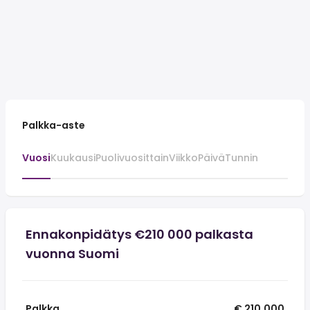
Palkka-aste
Vuosi
Kuukausi
Puolivuosittain
Viikko
Päivä
Tunnin
Ennakonpidätys €210 000 palkasta
vuonna Suomi
Palkka
€ 210,000