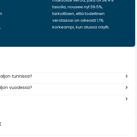
maksoitte veroa, joka oli 58.4%
tasolla, nousee nyt 59.5%,
in
tarkoittaen, että todellinen
verotasosi on oikeasti 1.1%
,
korkeampi, kun alussa näytti.
aljon tunnissa?
aljon vuodessa?
t