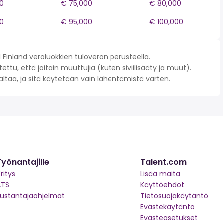
0
€ 75,000
€ 80,000
0
€ 95,000
€ 100,000
Finland veroluokkien tuloveron perusteella.
ettu, että joitain muuttujia (kuten siviilisääty ja muut).
 valtaa, ja sitä käytetään vain lähentämistä varten.
Työnantajille
Talent.com
ritys
Lisää maita
ATS
Käyttöehdot
kustantajaohjelmat
Tietosuojakäytäntö
Evästekäytäntö
Evästeasetukset