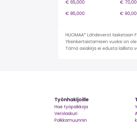
€ 65,000
€ 70,00
€ 85,000
€ 90,00
HUOMAA* Lähdeverot lasketaan FI 
Yksinkertaistamisen vuoksi on olet
Tämä asiakirja ei edusta laillista
Työnhakijoille
Hae työpaikkoja
Y
Verolaskuri
Palkkamuunnin