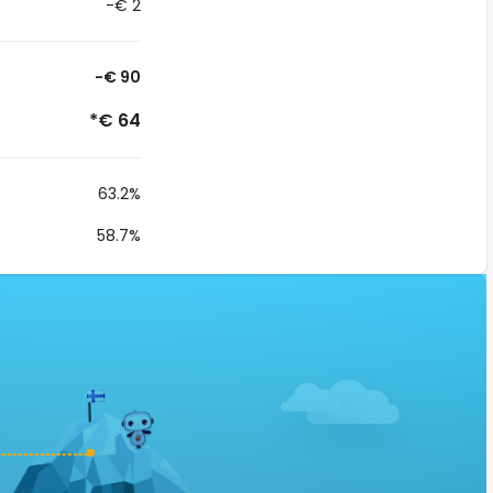
-€ 2
-€ 90
*€ 64
63.2%
58.7%