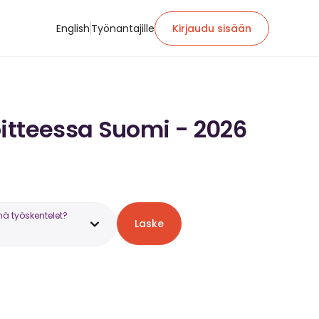
English
Työnantajille
Kirjaudu sisään
oitteessa Suomi - 2026
nä työskentelet?
Laske