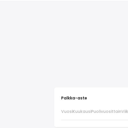
Palkka-aste
Vuosi
Kuukausi
Puolivuosittain
Vii