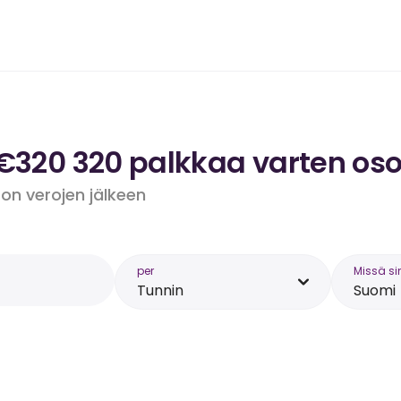
 €320 320 palkkaa varten os
 on verojen jälkeen
per
Missä si
Tunnin
Suomi