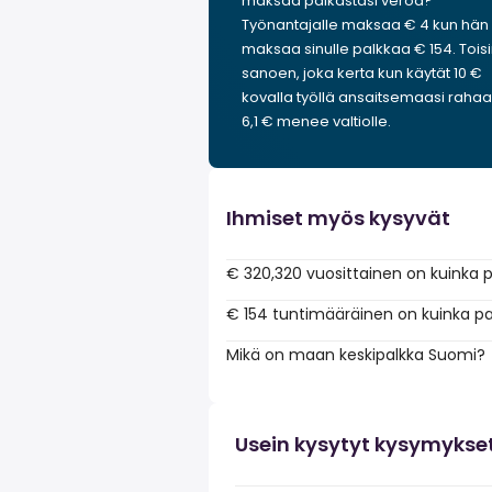
maksaa palkastasi veroa?
Työnantajalle maksaa € 4 kun hän
maksaa sinulle palkkaa € 154. Tois
sanoen, joka kerta kun käytät 10 €
kovalla työllä ansaitsemaasi rahaa
6,1 € menee valtiolle.
Ihmiset myös kysyvät
€ 320,320 vuosittainen on kuinka p
€ 154 tuntimääräinen on kuinka p
Mikä on maan keskipalkka Suomi?
Usein kysytyt kysymykse