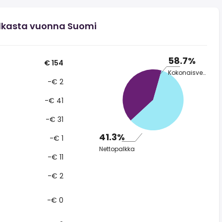
lkasta vuonna Suomi
58.7%
€ 154
Kokonaisvero
-€ 2
-€ 41
-€ 31
41.3%
-€ 1
Nettopalkka
-€ 11
-€ 2
-€ 0